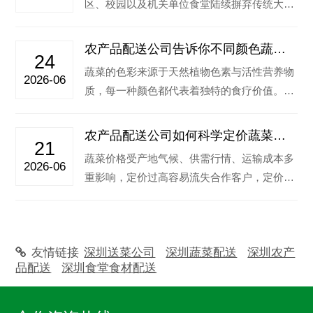
区、校园以及机关单位食堂陆续摒弃传统大批
量囤货采购模式，转而采用每日按需配送的
合…‌
农产品配送公司告诉你不同颜色蔬菜
24
有什么功效
蔬菜的色彩来源于天然植物色素与活性营养物
2026-06
质，每一种颜色都代表着独特的食疗价值。下
面深圳蔬菜配送公司详细拆解常见绿色、红
色…‌
农产品配送公司如何科学定价蔬菜价
21
格？
蔬菜价格受产地气候、供需行情、运输成本多
2026-06
重影响，定价过高容易流失合作客户，定价偏
低又会压缩企业利润，因此科学定价是食材
配…‌
友情链接
深圳送菜公司
深圳蔬菜配送
深圳农产
品配送
深圳食堂食材配送