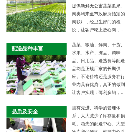
提供新鲜无公害蔬菜瓜果。
肉类均来至市政府所指定的
肉联厂，经卫生部门的检
疫，让客户吃上放心肉，让
私宰猪远离市场。减少中间
蔬菜、粮油、鲜肉、干货、
市场环节，…
配送品种丰富
水果、水产、冻品、调味
品、日用品、送熟食等配送
品均是正规厂家的长期供
应。不论价格还是服务在行
业内具有优势，真正的做到
让客户实现：薄利多销，物
美价廉。
拥有先进、科学的管理体
品质及安全
系，大大减少了库存量和损
耗。领先的配送中心、大型
冷库和保鲜库、检测中心以