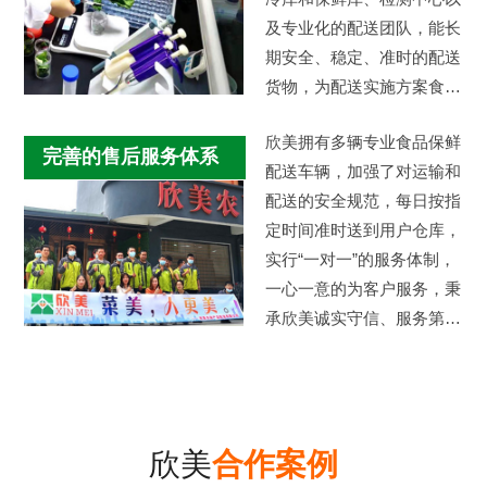
及专业化的配送团队，能长
期安全、稳定、准时的配送
货物，为配送实施方案食品
采购安全及质量提供强有力
欣美拥有多辆专业食品保鲜
的后盾保障…
完善的售后服务体系
配送车辆，加强了对运输和
配送的安全规范，每日按指
定时间准时送到用户仓库，
实行“一对一”的服务体制，
一心一意的为客户服务，秉
承欣美诚实守信、服务第
一、客户至上的服务标准。
欣美
合作案例