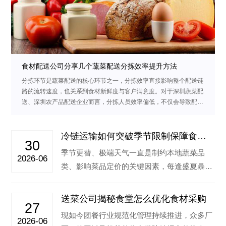
食材配送公司分享几个蔬菜配送分拣效率提升方法
分拣环节是蔬菜配送的核心环节之一，分拣效率直接影响整个配送链
路的流转速度，也关系到食材新鲜度与客户满意度。对于深圳蔬菜配
送、深圳农产品配送企业而言，分拣人员效率偏低，不仅会导致配送
延误、食材损耗增加，…
冷链运输如何突破季节限制保障食堂
30
蔬菜稳定供应
季节更替、极端天气一直是制约本地蔬菜品
2026-06
类、影响菜品定价的关键因素，每逢盛夏暴
雨、秋冬降温时节，本地露天种植的绿叶菜容
易减…‌
送菜公司揭秘食堂怎么优化食材采购
27
现如今团餐行业规范化管理持续推进，众多厂
2026-06