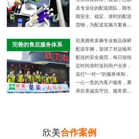
及专业化的配送团队，能长
期安全、稳定、准时的配送
货物，为配送实施方案食品
采购安全及质量提供强有力
欣美拥有多辆专业食品保鲜
的后盾保障…
完善的售后服务体系
配送车辆，加强了对运输和
配送的安全规范，每日按指
定时间准时送到用户仓库，
实行“一对一”的服务体制，
一心一意的为客户服务，秉
承欣美诚实守信、服务第
一、客户至上的服务标准。
欣美
合作案例