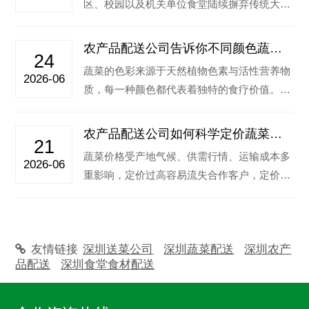
区、校园以及机关单位食堂陆续摒弃传统大批
量囤货采购模式，转而采用每日按需配送的
合…‌
农产品配送公司告诉你不同颜色蔬菜
24
有什么功效
蔬菜的色彩来源于天然植物色素与活性营养物
2026-06
质，每一种颜色都代表着独特的食疗价值。下
面深圳蔬菜配送公司详细拆解常见绿色、红
色…‌
农产品配送公司如何科学定价蔬菜价
21
格？
蔬菜价格受产地气候、供需行情、运输成本多
2026-06
重影响，定价过高容易流失合作客户，定价偏
低又会压缩企业利润，因此科学定价是食材
配…‌
友情链接
深圳送菜公司
深圳蔬菜配送
深圳农产
品配送
深圳食堂食材配送