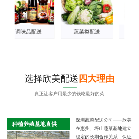
送
蔬菜类配送
粮油类配送
选择欣美配送
四大理由
真正让客户用最少的钱吃最好的菜
深圳蔬菜配送公司——欣美
种植养殖基地直供
在惠州、坪山蔬菜基地建立
稳定的长期合作关系，保证