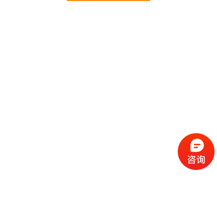
价廉。 我们所有蔬菜均经过初步加工、无黄
叶，无泥沙等杂质，利用率达95%以上，保障向
用户提供的各类食卫生和质量。公司为了适应不
同客户的需求，配有专业人员和配送车辆，实
行“一对一”的服务体制，一心一意的为客户服
务，秉承欣美诚实守信、服务第一、客户至上的
服务标准，真正让客户用最少的钱吃最好的
办公楼
办公楼
菜。 欣美多年来何以欣欣向荣，因为我们知
道只有勇于担当责任，才能承担更大的责任，就
是因为欣美员工贯彻公司态度决定一切、细节决
定成败的真理，从质量抓，从服务做起，才创造
了如今的规模化供应、统一性配送、专业化服务
的欣美。面对今后…
办公区
办公区