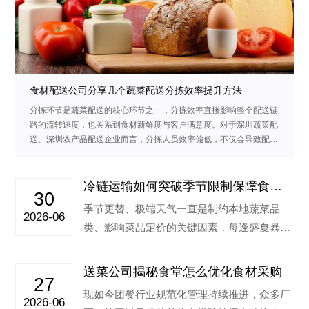
食材配送公司分享几个蔬菜配送分拣效率提升方法
分拣环节是蔬菜配送的核心环节之一，分拣效率直接影响整个配送链
路的流转速度，也关系到食材新鲜度与客户满意度。对于深圳蔬菜配
送、深圳农产品配送企业而言，分拣人员效率偏低，不仅会导致配送
延误、食材损耗增加，…
冷链运输如何突破季节限制保障食堂
30
蔬菜稳定供应
季节更替、极端天气一直是制约本地蔬菜品
2026-06
类、影响菜品定价的关键因素，每逢盛夏暴
雨、秋冬降温时节，本地露天种植的绿叶菜容
易减…‌
送菜公司揭秘食堂怎么优化食材采购
27
现如今团餐行业规范化管理持续推进，众多厂
2026-06