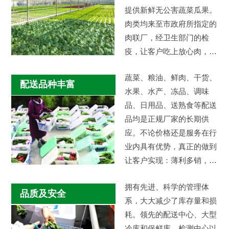
提供新鲜无公害蔬菜瓜果。
肉类均来至市政府所指定的
肉联厂，经卫生部门的检
疫，让客户吃上放心肉，让
私宰猪远离市场。减少中间
蔬菜、粮油、鲜肉、干货、
市场环节，…
配送品种丰富
水果、水产、冻品、调味
品、日用品、送熟食等配送
品均是正规厂家的长期供
应。不论价格还是服务在行
业内具有优势，真正的做到
让客户实现：薄利多销，物
美价廉。
拥有先进、科学的管理体
品质及安全
系，大大减少了库存量和损
耗。领先的配送中心、大型
冷库和保鲜库、检测中心以