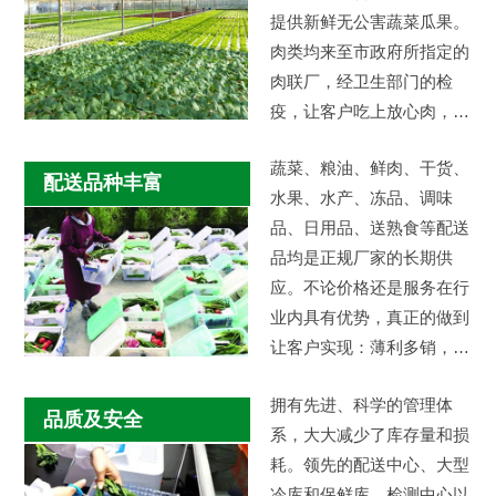
提供新鲜无公害蔬菜瓜果。
肉类均来至市政府所指定的
肉联厂，经卫生部门的检
疫，让客户吃上放心肉，让
私宰猪远离市场。减少中间
蔬菜、粮油、鲜肉、干货、
市场环节，…
配送品种丰富
水果、水产、冻品、调味
品、日用品、送熟食等配送
品均是正规厂家的长期供
应。不论价格还是服务在行
业内具有优势，真正的做到
让客户实现：薄利多销，物
美价廉。
拥有先进、科学的管理体
品质及安全
系，大大减少了库存量和损
耗。领先的配送中心、大型
冷库和保鲜库、检测中心以