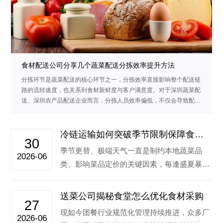
食材配送公司分享几个蔬菜配送分拣效率提升方法
分拣环节是蔬菜配送的核心环节之一，分拣效率直接影响整个配送链
路的流转速度，也关系到食材新鲜度与客户满意度。对于深圳蔬菜配
送、深圳农产品配送企业而言，分拣人员效率偏低，不仅会导致配送
延误、食材损耗增加，…
冷链运输如何突破季节限制保障食堂
30
蔬菜稳定供应
季节更替、极端天气一直是制约本地蔬菜品
2026-06
类、影响菜品定价的关键因素，每逢盛夏暴
雨、秋冬降温时节，本地露天种植的绿叶菜容
易减…‌
送菜公司揭秘食堂怎么优化食材采购
27
现如今团餐行业规范化管理持续推进，众多厂
2026-06