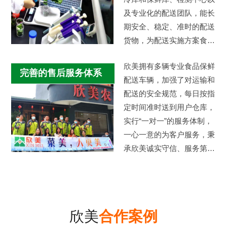
及专业化的配送团队，能长
期安全、稳定、准时的配送
货物，为配送实施方案食品
采购安全及质量提供强有力
欣美拥有多辆专业食品保鲜
的后盾保障…
完善的售后服务体系
配送车辆，加强了对运输和
配送的安全规范，每日按指
定时间准时送到用户仓库，
实行“一对一”的服务体制，
一心一意的为客户服务，秉
承欣美诚实守信、服务第
一、客户至上的服务标准。
欣美
合作案例