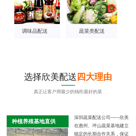
配送
蔬菜类配送
粮油类配送
选择欣美配送
四大理由
真正让客户用最少的钱吃最好的菜
深圳蔬菜配送公司——欣美
种植养殖基地直供
在惠州、坪山蔬菜基地建立
稳定的长期合作关系，保证