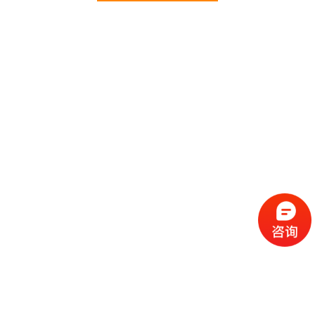
价廉。 我们所有蔬菜均经过初步加工、无黄
叶，无泥沙等杂质，利用率达95%以上，保障向
用户提供的各类食卫生和质量。公司为了适应不
同客户的需求，配有专业人员和配送车辆，实
行“一对一”的服务体制，一心一意的为客户服
务，秉承欣美诚实守信、服务第一、客户至上的
服务标准，真正让客户用最少的钱吃最好的
办公楼
菜。 欣美多年来何以欣欣向荣，因为我们知
道只有勇于担当责任，才能承担更大的责任，就
是因为欣美员工贯彻公司态度决定一切、细节决
定成败的真理，从质量抓，从服务做起，才创造
了如今的规模化供应、统一性配送、专业化服务
的欣美。面对今后…
办公区