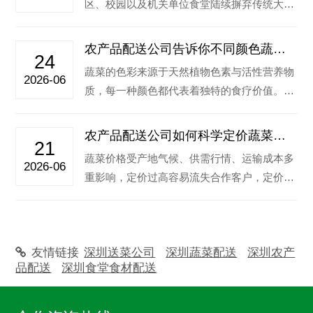
区、校园以及机关单位食堂陆续摒弃传统大批
量囤货采购模式，转而采用每日按需配送的
合…‌
农产品配送公司告诉你不同颜色蔬菜
24
有什么功效
蔬菜的色彩来源于天然植物色素与活性营养物
2026-06
质，每一种颜色都代表着独特的食疗价值。下
面深圳蔬菜配送公司详细拆解常见绿色、红
色…‌
农产品配送公司如何科学定价蔬菜价
21
格？
蔬菜价格受产地气候、供需行情、运输成本多
2026-06
重影响，定价过高容易流失合作客户，定价偏
低又会压缩企业利润，因此科学定价是食材
配…‌
友情链接
深圳送菜公司
深圳蔬菜配送
深圳农产
品配送
深圳食堂食材配送